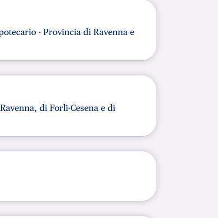
Hai bisogno di aiuto?
Contattaci
Dove siamo
Hai bisogno di aiuto?
Contattaci
Dove siamo
Hai bisogno di aiuto?
Contattaci
Dove siamo
ipotecario - Provincia di Ravenna e
Ravenna, di Forlì-Cesena e di