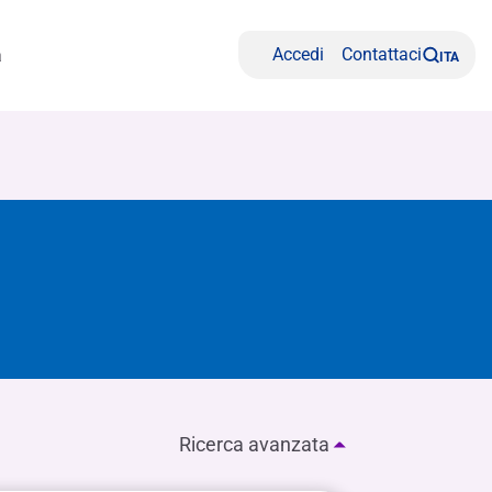
Accedi
Contattaci
a
ITA
Richiedi il tuo SmartPOS
Scopri le tipologie di finanziamento di
Banca Credifarma
Ricerca avanzata