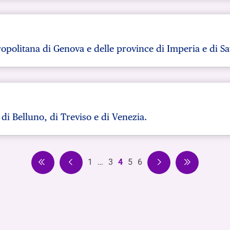
opolitana di Genova e delle province di Imperia e di S
di Belluno, di Treviso e di Venezia.
1
…
3
4
5
6