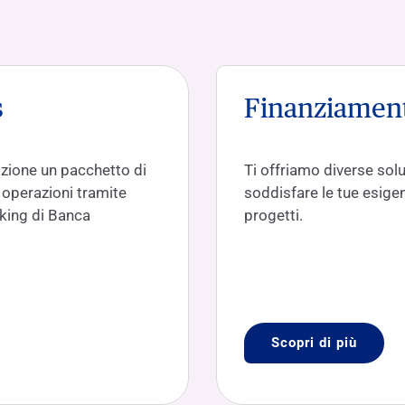
s
Finanziamen
izione un pacchetto di
Ti offriamo diverse solu
e operazioni tramite
soddisfare le tue esigenz
nking di Banca
progetti.
Scopri di più