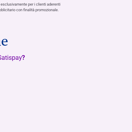
 esclusivamente per i clienti aderenti
licitario con finalità promozionale.
ne
Satispay
?