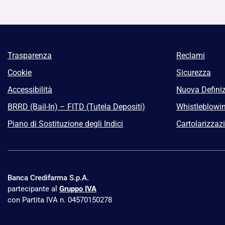
Trasparenza
Reclami
Cookie
Sicurezza
Accessibilità
Nuova Definiz
BRRD (Bail-In) – FITD (Tutela Depositi)
Whistleblowi
Piano di Sostituzione degli Indici
Cartolarizzaz
Banca Credifarma S.p.A.
partecipante al
Gruppo IVA
con Partita IVA n. 04570150278