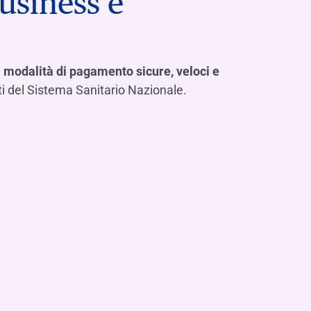
usiness e
Hai bisogno di aiuto?
Contattaci
Dove siamo
Hai bisogno di aiuto?
Contattaci
Dove siamo
Hai bisogno di aiuto?
Contattaci
Dove siamo
i
modalità di pagamento sicure, veloci e
ti del Sistema Sanitario Nazionale.