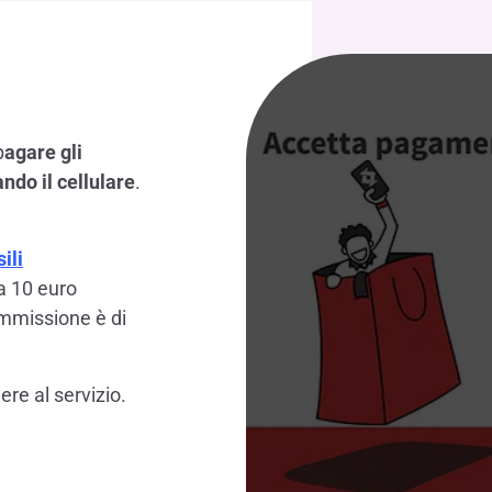
p
agare gli
ndo il cellulare
.
ili
 a 10 euro
ommissione è di
re al servizio.