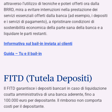
attraverso l’utilizzo di tecniche e poteri offerti ora dalla
BRRD, mira a evitare interruzioni nella prestazione dei
servizi essenziali offerti dalla banca (ad esempio, i depositi
e i servizi di pagamento), a ripristinare condizioni di
sostenibilità economica della parte sana della banca e a
liquidare le parti restanti.
Informativa sul bail-in inviata ai clienti
Guida – Tu e il bail-in
FITD (Tutela Depositi)
Il FITD garantisce i depositi bancari in caso di liquidazione
coatta amministrativa di una banca aderente, fino a
100.000 euro per depositante. Il rimborso non comporta
costi per il depositante.