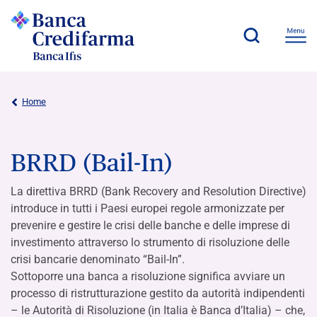
Home
BRRD (Bail-In)
La direttiva BRRD (Bank Recovery and Resolution Directive)
introduce in tutti i Paesi europei regole armonizzate per
prevenire e gestire le crisi delle banche e delle imprese di
investimento attraverso lo strumento di risoluzione delle
crisi bancarie denominato “Bail-In”.
Sottoporre una banca a risoluzione significa avviare un
processo di ristrutturazione gestito da autorità indipendenti
– le Autorità di Risoluzione (in Italia è Banca d’Italia) – che,