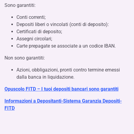
Sono garantiti:
Conti correnti;
Depositi liberi o vincolati (conti di deposito):
Certificati di deposito;
Assegni circolari;
Carte prepagate se associate a un codice IBAN.
Non sono garantiti:
Azioni, obbligazioni, pronti contro termine emessi
dalla banca in liquidazione.
Opuscolo FITD – I tuoi depositi bancari sono garantiti
Informazioni a Depositanti-Sistema Garanzia Depositi-
FITD