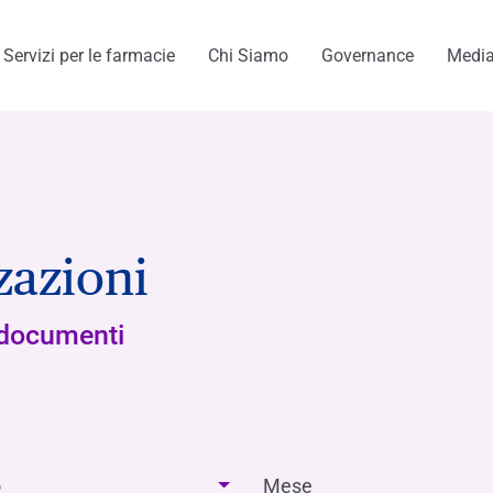
Servizi per le farmacie
Chi Siamo
Governance
Medi
zazioni
menti
 documenti
o
Mese