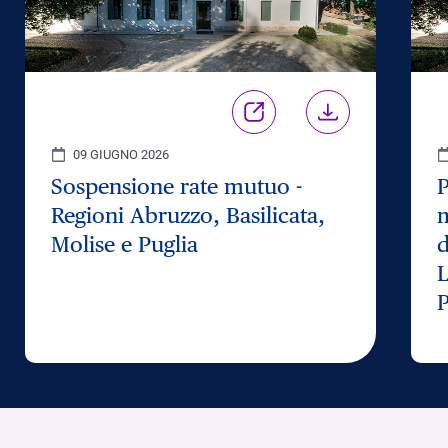
09 GIUGNO 2026
Sospensione rate mutuo -
P
Regioni Abruzzo, Basilicata,
m
Molise e Puglia
d
L
P