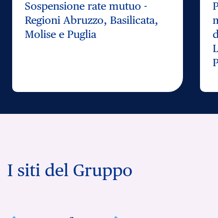
Sospensione rate mutuo -
P
Regioni Abruzzo, Basilicata,
m
Molise e Puglia
d
L
P
I siti del Gruppo