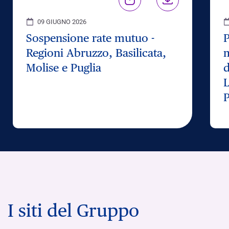
09 GIUGNO 2026
Sospensione rate mutuo -
P
Regioni Abruzzo, Basilicata,
m
Molise e Puglia
d
L
P
I siti del Gruppo