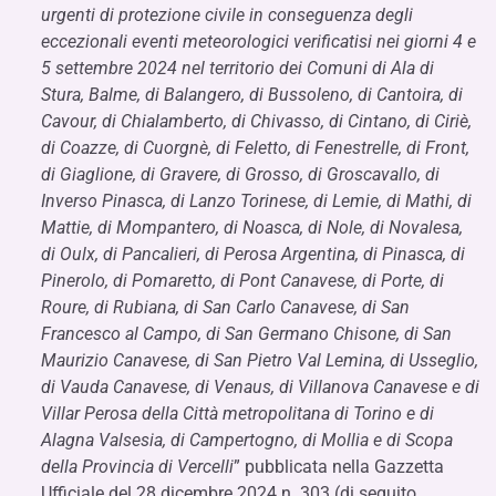
urgenti di protezione civile in conseguenza degli
eccezionali eventi meteorologici verificatisi nei giorni 4 e
5 settembre 2024 nel territorio dei Comuni di Ala di
Stura, Balme, di Balangero, di Bussoleno, di Cantoira, di
Cavour, di Chialamberto, di Chivasso, di Cintano, di Ciriè,
di Coazze, di Cuorgnè, di Feletto, di Fenestrelle, di Front,
di Giaglione, di Gravere, di Grosso, di Groscavallo, di
Inverso Pinasca, di Lanzo Torinese, di Lemie, di Mathi, di
Mattie, di Mompantero, di Noasca, di Nole, di Novalesa,
di Oulx, di Pancalieri, di Perosa Argentina, di Pinasca, di
Pinerolo, di Pomaretto, di Pont Canavese, di Porte, di
Roure, di Rubiana, di San Carlo Canavese, di San
Francesco al Campo, di San Germano Chisone, di San
Maurizio Canavese, di San Pietro Val Lemina, di Usseglio,
di Vauda Canavese, di Venaus, di Villanova Canavese e di
Villar Perosa della Città metropolitana di Torino e di
Alagna Valsesia, di Campertogno, di Mollia e di Scopa
della Provincia di Vercelli
” pubblicata nella Gazzetta
Ufficiale del 28 dicembre 2024 n. 303 (di seguito