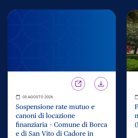
03 AGOSTO 2026
Sospensione rate mutuo e
P
canoni di locazione
m
finanziaria – Comune di Borca
(
e di San Vito di Cadore in