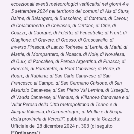
eccezionali eventi meteorologici verificatisi nei giorni 4 e
5 settembre 2024 nel territorio dei comuni di Ala di Stura,
Balme, di Balangero, di Bussoleno, di Cantoira, di Cavour,
di Chialamberto, di Chivasso, di Cintano, di Ciriè, di
Coazze, di Cuorgnè, di Feletto, di Fenestrelle, di Front, di
Giaglione, di Gravere, di Grosso, di Groscavallo, di
Inverso Pinasca, di Lanzo Torinese, di Lemie, di Mathi, di
Mattie, di Mompantero, di Noasca, di Nole, di Novalesa,
di Oulx, di Pancalieri, di Perosa Argentina, di Pinasca, di
Pinerolo, di Pomaretto, di Pont Canavese, di Porte, di
Roure, di Rubiana, di San Carlo Canavese, di San
Francesco al Campo, di San Germano Chisone, di San
Maurizio Canavese, di San Pietro Val Lemina, di Usseglio,
di Vauda Canavese, di Venaus, di Villanova Canavese e di
Villar Perosa della Città metropolitana di Torino e di
Alagna Valsesia, di Campertogno, di Mollia e di Scopa
della provincia di Vercelli”,
pubblicata nella Gazzetta
Ufficiale del 28 dicembre 2024 n. 303 (di seguito
l’“
Ordinanza
”);