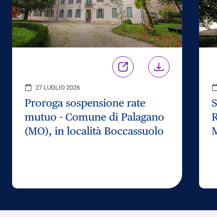
27 LUGLIO 2026
Proroga sospensione rate
S
mutuo - Comune di Palagano
R
(MO), in località Boccassuolo
M