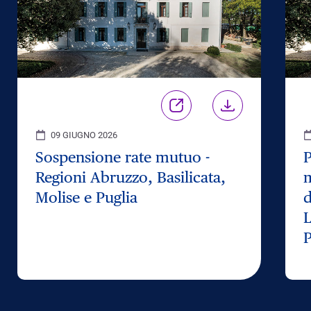
09 GIUGNO 2026
Sospensione rate mutuo -
P
Regioni Abruzzo, Basilicata,
m
Molise e Puglia
d
L
P