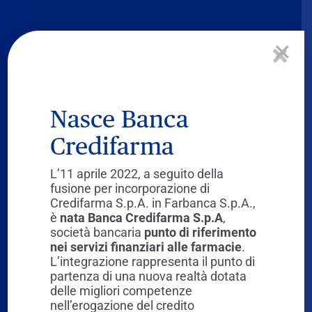
×
Nasce Banca
Credifarma
L’11 aprile 2022, a seguito della
fusione per incorporazione di
Credifarma S.p.A. in Farbanca S.p.A.,
è
nata Banca Credifarma S.p.A
,
La Banca con la
società bancaria
punto di riferimento
nei servizi finanziari alle farmacie
.
ricetta giusta per
L’integrazione rappresenta il punto di
partenza di una nuova realtà dotata
la tua farmacia
delle migliori competenze
nell’erogazione del credito