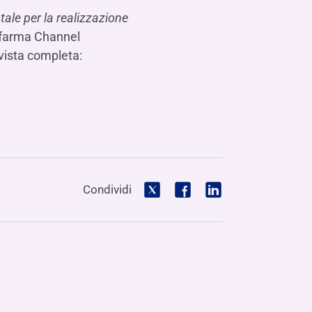
Hai bisogno di aiuto?
Contattaci
Dove siamo
Hai bisogno di aiuto?
Contattaci
Dove siamo
ale per la realizzazione
Hai bisogno di aiuto?
Contattaci
Dove siamo
erfarma Channel
vista completa:
Condividi