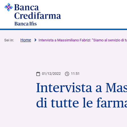
Home
Sei in:
Intervista a Massimiliano Fabrizi: “Siamo al servizio di tu
Conti Correnti, Incassi e Paga
Finanziamenti
Assemblea degli Azionisti
01/12/2022
11:51
Intervista a Ma
Conti Correnti
Finanziamenti a breve termine
Archivio documenti assemblee Banca
Credifarma
di tutte le farm
Servizio POS
Finanziamenti a medio-lungo termine
Archivio documenti assemblee Farbanca
Satispay Business e Connect
Finanziamenti Garantiti dal Fondo di
Garanzia