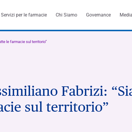
Servizi per le farmacie
Chi Siamo
Governance
Medi
tte le farmacie sul territorio”
menti
ssimiliano Fabrizi: “Si
acie sul territorio”