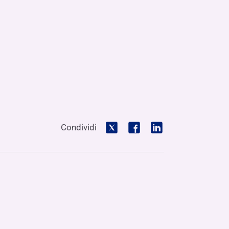
Hai bisogno di aiuto?
Contattaci
Dove siamo
Hai bisogno di aiuto?
Contattaci
Dove siamo
Hai bisogno di aiuto?
Contattaci
Dove siamo
Condividi