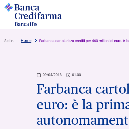
Home
Sei in:
Farbanca cartolarizza crediti per 460 milioni di euro: 
Conti Correnti, Incassi e Paga
Finanziamenti
Assemblea degli Azionisti
09/04/2018
01:00
Farbanca cartol
Conti Correnti
Finanziamenti a breve termine
Archivio documenti assemblee Banca
Credifarma
euro: è la prim
Servizio POS
Finanziamenti a medio-lungo termine
Archivio documenti assemblee Farbanca
Satispay Business e Connect
Finanziamenti Garantiti dal Fondo di
autonomamente 
Garanzia