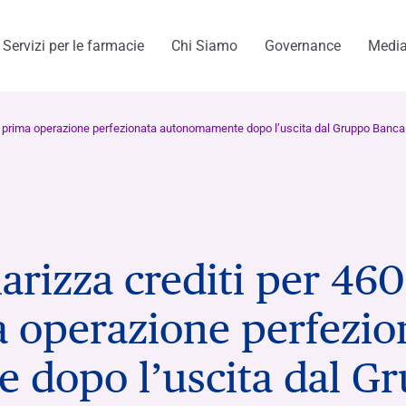
Servizi per le farmacie
Chi Siamo
Governance
Medi
è la prima operazione perfezionata autonomamente dopo l’uscita dal Gruppo Banca
menti
arizza crediti per 460
a operazione perfezio
dopo l’uscita dal G