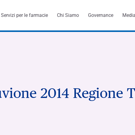
Servizi per le farmacie
Chi Siamo
Governance
Medi
menti
vione 2014 Regione 