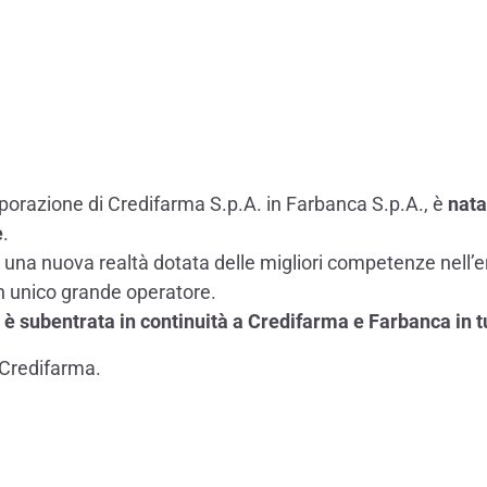
orporazione di Credifarma S.p.A. in Farbanca S.p.A., è
nata
e
.
i una nuova realtà dotata delle migliori competenze nell’e
n un unico grande operatore.
 subentrata in continuità a Credifarma e Farbanca in tutt
a Credifarma.