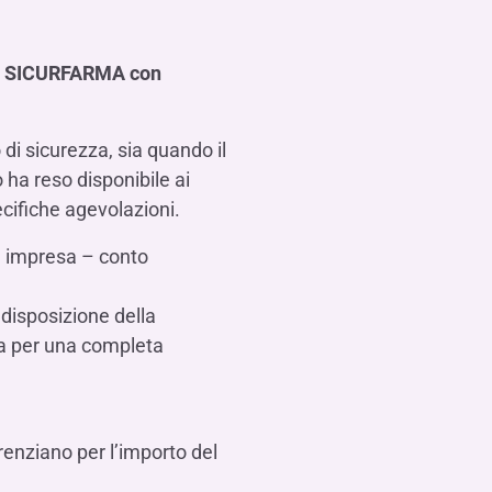
Hai bisogno di aiuto?
Contattaci
Dove siamo
Hai bisogno di aiuto?
Contattaci
Dove siamo
Hai bisogno di aiuto?
Contattaci
Dove siamo
zio SICURFARMA con
di sicurezza, sia quando il
 ha reso disponibile ai
cifiche agevolazioni.
ù impresa – conto
 disposizione della
via per una completa
renziano per l’importo del