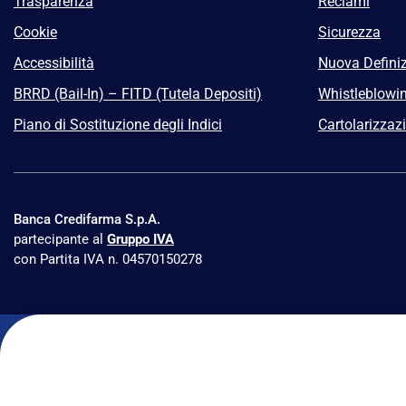
Trasparenza
Reclami
Cookie
Sicurezza
Accessibilità
Nuova Definiz
BRRD (Bail-In) – FITD (Tutela Depositi)
Whistleblowi
Piano di Sostituzione degli Indici
Cartolarizzaz
Banca Credifarma S.p.A.
partecipante al
Gruppo IVA
con Partita IVA n. 04570150278