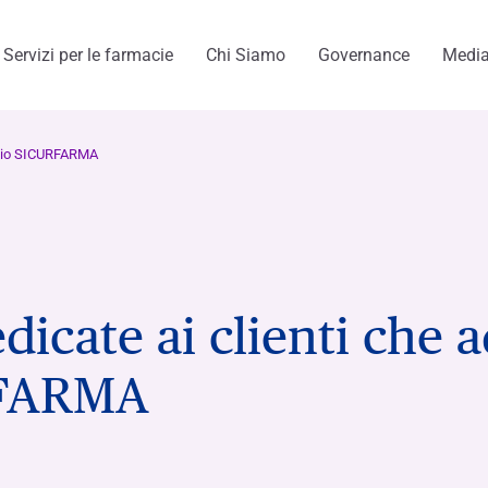
Servizi per le farmacie
Chi Siamo
Governance
Medi
vizio SICURFARMA
menti
dicate ai clienti che 
RFARMA