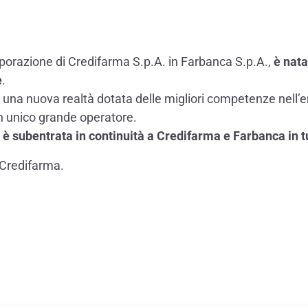
orporazione di Credifarma S.p.A. in Farbanca S.p.A.,
è nat
e
.
i una nuova realtà dotata delle migliori competenze nell’e
n un unico grande operatore.
 subentrata in continuità a Credifarma e Farbanca in tutt
a Credifarma.