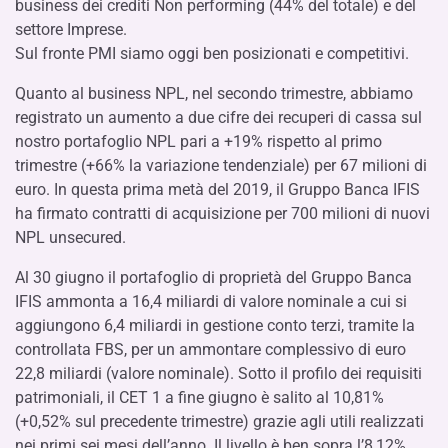
business dei crediti Non performing (44% del totale) e del
settore Imprese.
Sul fronte PMI siamo oggi ben posizionati e competitivi.
Quanto al business NPL, nel secondo trimestre, abbiamo
registrato un aumento a due cifre dei recuperi di cassa sul
nostro portafoglio NPL pari a +19% rispetto al primo
trimestre (+66% la variazione tendenziale) per 67 milioni di
euro. In questa prima metà del 2019, il Gruppo Banca IFIS
ha firmato contratti di acquisizione per 700 milioni di nuovi
NPL unsecured.
Al 30 giugno il portafoglio di proprietà del Gruppo Banca
IFIS ammonta a 16,4 miliardi di valore nominale a cui si
aggiungono 6,4 miliardi in gestione conto terzi, tramite la
controllata FBS, per un ammontare complessivo di euro
22,8 miliardi (valore nominale). Sotto il profilo dei requisiti
patrimoniali, il CET 1 a fine giugno è salito al 10,81%
(+0,52% sul precedente trimestre) grazie agli utili realizzati
nei primi sei mesi dell’anno. Il livello è ben sopra l’8,12%