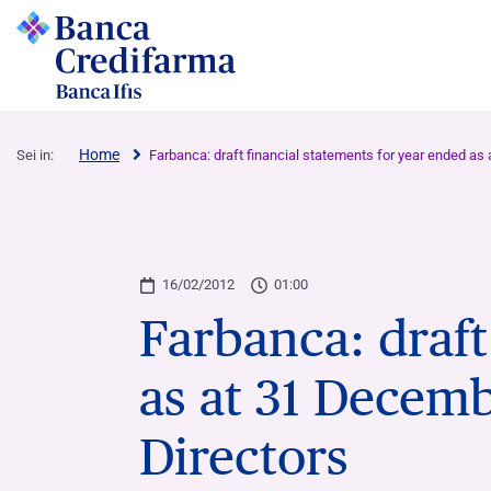
Home
Sei in:
Farbanca: draft financial statements for year ended as
Conti Correnti, Incassi e Paga
Finanziamenti
Assemblea degli Azionisti
16/02/2012
01:00
Farbanca: draft
Conti Correnti
Finanziamenti a breve termine
Archivio documenti assemblee Banca
Credifarma
as at 31 Decem
Servizio POS
Finanziamenti a medio-lungo termine
Archivio documenti assemblee Farbanca
Satispay Business e Connect
Finanziamenti Garantiti dal Fondo di
Directors
Garanzia