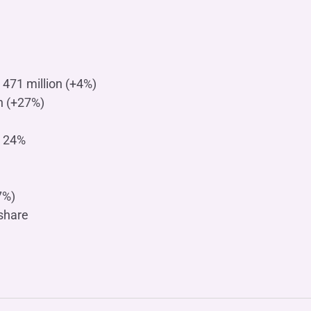
471 million (+4%)
on (+27%)
p 24%
7%)
share