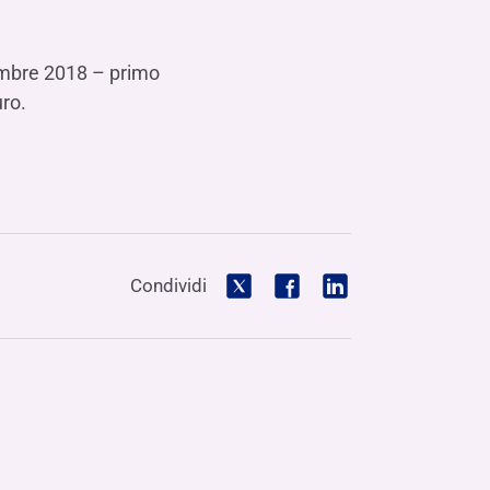
Hai bisogno di aiuto?
Contattaci
Dove siamo
Hai bisogno di aiuto?
Contattaci
Dove siamo
Hai bisogno di aiuto?
Contattaci
Dove siamo
cembre 2018 – primo
uro.
Condividi