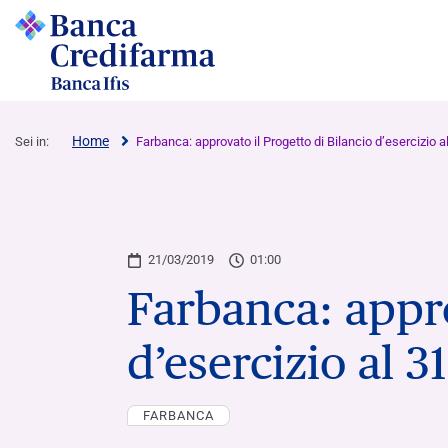
Home
Sei in:
Farbanca: approvato il Progetto di Bilancio d’esercizio 
Conti Correnti, Incassi e Paga
Finanziamenti
Assemblea degli Azionisti
21/03/2019
01:00
Farbanca: appro
Conti Correnti
Finanziamenti a breve termine
Archivio documenti assemblee Banca
Credifarma
d’esercizio al 
Servizio POS
Finanziamenti a medio-lungo termine
Archivio documenti assemblee Farbanca
Satispay Business e Connect
Finanziamenti Garantiti dal Fondo di
Garanzia
FARBANCA